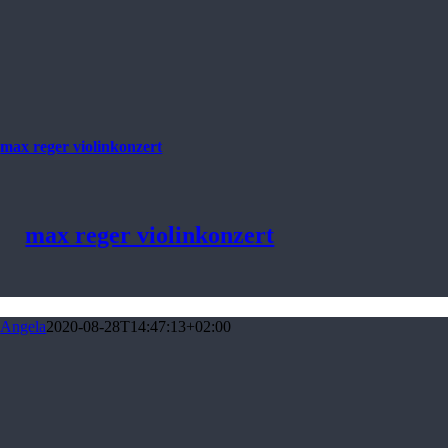
max reger violinkonzert
max reger violinkonzert
Angela
2020-08-28T14:47:13+02:00