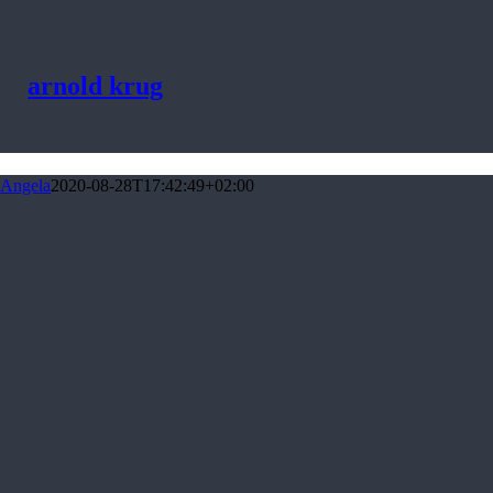
arnold krug
Angela
2020-08-28T17:42:49+02:00