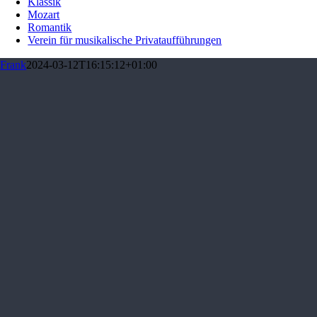
Klassik
Mozart
Romantik
Verein für musikalische Privataufführungen
Frank
2024-03-12T16:15:12+01:00