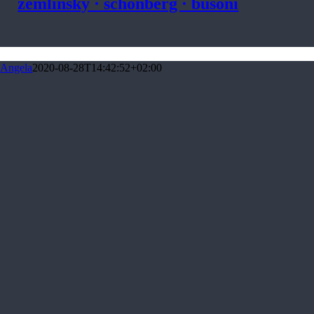
zemlinsky · schönberg · busoni
Angela
2020-08-28T14:42:52+02:00