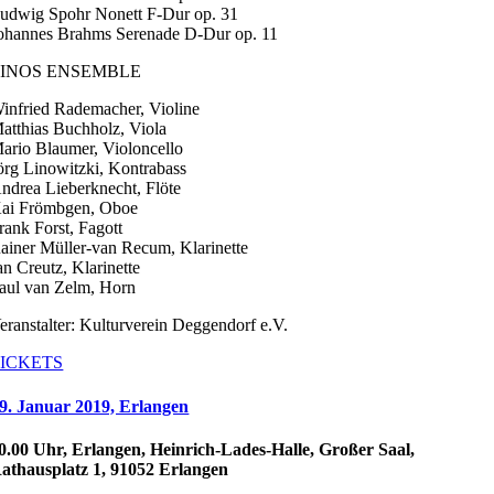
udwig Spohr Nonett F-Dur op. 31
ohannes Brahms Serenade D-Dur op. 11
LINOS ENSEMBLE
infried Rademacher, Violine
atthias Buchholz, Viola
ario Blaumer, Violoncello
örg Linowitzki, Kontrabass
ndrea Lieberknecht, Flöte
ai Frömbgen, Oboe
rank Forst, Fagott
ainer Müller-van Recum, Klarinette
an Creutz, Klarinette
aul van Zelm, Horn
eranstalter: Kulturverein Deggendorf e.V.
ICKETS
9. Januar 2019, Erlangen
0.00 Uhr, Erlangen, Heinrich-Lades-Halle, Großer Saal,
athausplatz 1, 91052 Erlangen