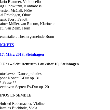
ario Blaumer, Violoncello
örg Linowitzki, Kontrabass
ersten McCall, Flöte
ai Frömbgen, Oboe
rank Forst, Fagott
ainer Müller-van Recum, Klarinette
aul van Zelm, Horn
eranstalter: Theatergemeinde Bonn
ICKETS
17. März 2018, Steinhagen
0 Uhr – Schulzentrum Laukshof 10, Steinhagen
utoslawski Dance preludes
pohr Nonett F-Dur op. 31
* Pause **
eethoven Septett Es-Dur op. 20
LINOS ENSEMBLE
infried Rademacher, Violine
atthias Buchholz, Viola