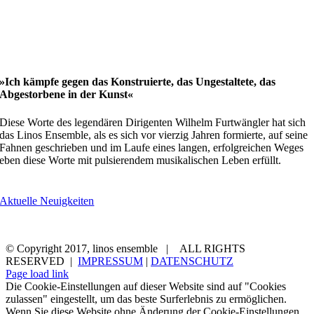
»Ich kämpfe gegen das Konstruierte, das Ungestaltete, das
Abgestorbene in der Kunst«
Diese Worte des legendären Dirigenten Wilhelm Furtwängler hat sich
das Linos Ensemble, als es sich vor vierzig Jahren formierte, auf seine
Fahnen geschrieben und im Laufe eines langen, erfolgreichen Weges
eben diese Worte mit pulsierendem musikalischen Leben erfüllt.
Aktuelle Neuigkeiten
aktuelles
ensemble
konzerttermine
medien
kontakt
© Copyright 2017, linos ensemble | ALL RIGHTS
RESERVED |
IMPRESSUM
|
DATENSCHUTZ
Page load link
Die Cookie-Einstellungen auf dieser Website sind auf "Cookies
zulassen" eingestellt, um das beste Surferlebnis zu ermöglichen.
Wenn Sie diese Website ohne Änderung der Cookie-Einstellungen