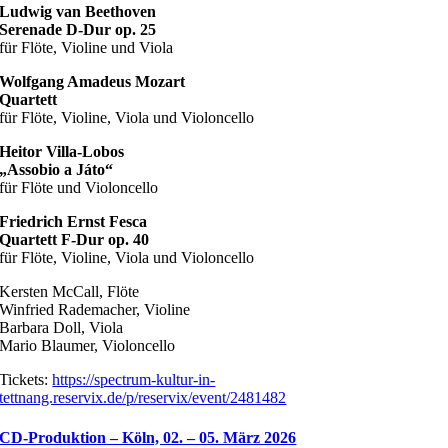
Ludwig van Beethoven
Serenade D-Dur op. 25
für Flöte, Violine und Viola
Wolfgang Amadeus Mozart
Quartett
für Flöte, Violine, Viola und Violoncello
Heitor Villa-Lobos
„Assobio a Játo“
für Flöte und Violoncello
Friedrich Ernst Fesca
Quartett F-Dur op. 40
für Flöte, Violine, Viola und Violoncello
Kersten McCall, Flöte
Winfried Rademacher, Violine
Barbara Doll, Viola
Mario Blaumer, Violoncello
Tickets:
https://spectrum-kultur-in-
tettnang.reservix.de/p/reservix/event/2481482
CD-Produktion – Köln, 02. – 05. März 2026