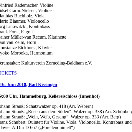
infried Rademacher, Violine
idsel Garm-Nielsen, Violine
atthias Buchholz, Viola
ario Blaumer, Violoncello
örg Linowitzki, Kontrabass
rank Forst, Fagott
ainer Müller-van Recum, Klarinette
aul van Zelm, Horn
onstanze Eickhorst, Klavier
yoko Morooka, Harmonium
eranstalter: Kulturverein Zorneding-Baldham e.V.
ICKETS
16. Juni 2018, Bad Kissingen
9:00 Uhr, Hammelburg, Kellereischloss (Innenhof)
ohann Strauß: Schatzwalzer op. 418 (Arr. Webern)
ohann Strauß: „Rosen aus dem Süden“. Walzer op. 338 (Arr. Schönber
ohann Strauß: „Wein, Weib, Gesang“. Walzer op. 333 (Arr. Berg)
ranz Schubert: Quintett für Violine, Viola, Violoncello, Kontrabass und
lavier A-Dur D 667 („Forellenquintett“)