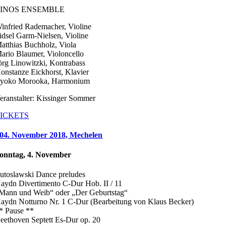
LINOS ENSEMBLE
infried Rademacher, Violine
idsel Garm-Nielsen, Violine
atthias Buchholz, Viola
ario Blaumer, Violoncello
örg Linowitzki, Kontrabass
onstanze Eickhorst, Klavier
yoko Morooka, Harmonium
eranstalter: Kissinger Sommer
ICKETS
04. November 2018, Mechelen
onntag, 4. November
utoslawski Dance preludes
aydn Divertimento C-Dur Hob. II / 11
Mann und Weib“ oder „Der Geburtstag“
aydn Notturno Nr. 1 C-Dur (Bearbeitung von Klaus Becker)
* Pause **
eethoven Septett Es-Dur op. 20