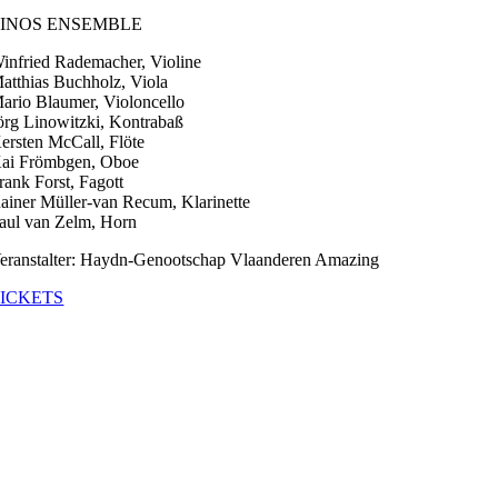
LINOS ENSEMBLE
infried Rademacher, Violine
atthias Buchholz, Viola
ario Blaumer, Violoncello
örg Linowitzki, Kontrabaß
ersten McCall, Flöte
ai Frömbgen, Oboe
rank Forst, Fagott
ainer Müller-van Recum, Klarinette
aul van Zelm, Horn
eranstalter: Haydn-Genootschap Vlaanderen Amazing
ICKETS