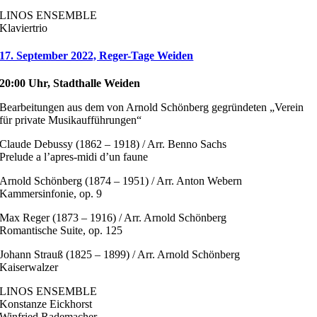
LINOS ENSEMBLE
Klaviertrio
17. September 2022, Reger-Tage Weiden
20:00 Uhr, Stadthalle Weiden
Bearbeitungen aus dem von Arnold Schönberg gegründeten „Verein
für private Musikaufführungen“
Claude Debussy (1862 – 1918) / Arr. Benno Sachs
Prelude a l’apres-midi d’un faune
Arnold Schönberg (1874 – 1951) / Arr. Anton Webern
Kammersinfonie, op. 9
Max Reger (1873 – 1916) / Arr. Arnold Schönberg
Romantische Suite, op. 125
Johann Strauß (1825 – 1899) / Arr. Arnold Schönberg
Kaiserwalzer
LINOS ENSEMBLE
Konstanze Eickhorst
Winfried Rademacher