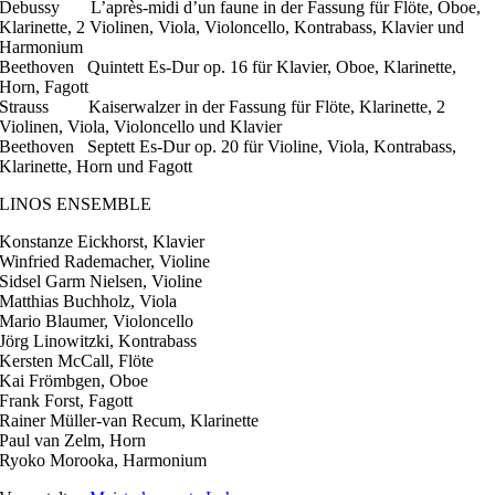
Debussy L’après-midi d’un faune in der Fassung für Flöte, Oboe,
Klarinette, 2 Violinen, Viola, Violoncello, Kontrabass, Klavier und
Harmonium
Beethoven Quintett Es-Dur op. 16 für Klavier, Oboe, Klarinette,
Horn, Fagott
Strauss Kaiserwalzer in der Fassung für Flöte, Klarinette, 2
Violinen, Viola, Violoncello und Klavier
Beethoven Septett Es-Dur op. 20 für Violine, Viola, Kontrabass,
Klarinette, Horn und Fagott
LINOS ENSEMBLE
Konstanze Eickhorst, Klavier
Winfried Rademacher, Violine
Sidsel Garm Nielsen, Violine
Matthias Buchholz, Viola
Mario Blaumer, Violoncello
Jörg Linowitzki, Kontrabass
Kersten McCall, Flöte
Kai Frömbgen, Oboe
Frank Forst, Fagott
Rainer Müller-van Recum, Klarinette
Paul van Zelm, Horn
Ryoko Morooka, Harmonium