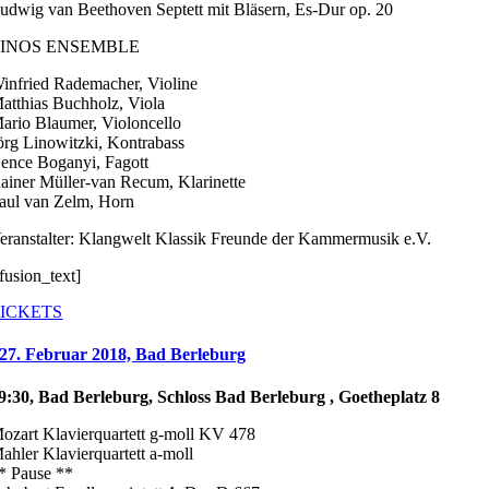
udwig van Beethoven Septett mit Bläsern, Es-Dur op. 20
LINOS ENSEMBLE
infried Rademacher, Violine
atthias Buchholz, Viola
ario Blaumer, Violoncello
örg Linowitzki, Kontrabass
ence Boganyi, Fagott
ainer Müller-van Recum, Klarinette
aul van Zelm, Horn
eranstalter: Klangwelt Klassik Freunde der Kammermusik e.V.
/fusion_text]
ICKETS
27. Februar 2018, Bad Berleburg
9:30, Bad Berleburg, Schloss Bad Berleburg , Goetheplatz 8
ozart Klavierquartett g-moll KV 478
ahler Klavierquartett a-moll
* Pause **