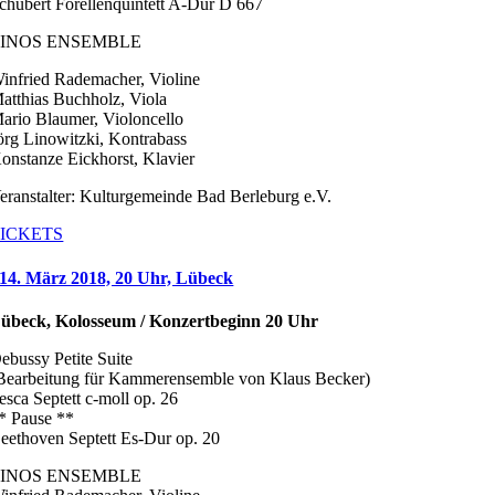
chubert Forellenquintett A-Dur D 667
LINOS ENSEMBLE
infried Rademacher, Violine
atthias Buchholz, Viola
ario Blaumer, Violoncello
örg Linowitzki, Kontrabass
onstanze Eickhorst, Klavier
eranstalter: Kulturgemeinde Bad Berleburg e.V.
ICKETS
14. März 2018, 20 Uhr, Lübeck
übeck, Kolosseum / Konzertbeginn 20 Uhr
ebussy Petite Suite
Bearbeitung für Kammerensemble von Klaus Becker)
esca Septett c-moll op. 26
* Pause **
eethoven Septett Es-Dur op. 20
LINOS ENSEMBLE