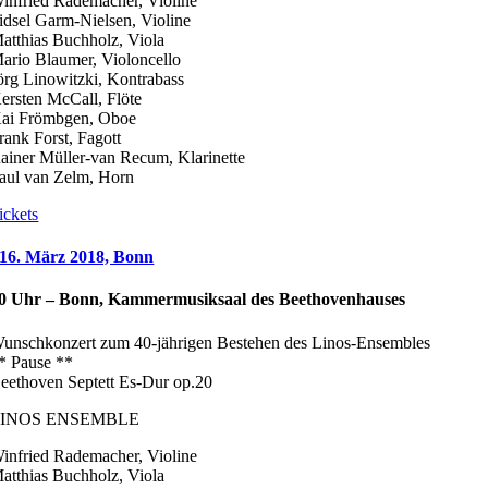
infried Rademacher, Violine
idsel Garm-Nielsen, Violine
atthias Buchholz, Viola
ario Blaumer, Violoncello
örg Linowitzki, Kontrabass
ersten McCall, Flöte
ai Frömbgen, Oboe
rank Forst, Fagott
ainer Müller-van Recum, Klarinette
aul van Zelm, Horn
ickets
16. März 2018, Bonn
0 Uhr – Bonn, Kammermusiksaal des Beethovenhauses
unschkonzert zum 40-jährigen Bestehen des Linos-Ensembles
* Pause **
eethoven Septett Es-Dur op.20
LINOS ENSEMBLE
infried Rademacher, Violine
atthias Buchholz, Viola