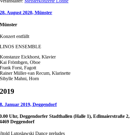
Veranstalter:
Meisterkonzerte Lohne
28. August 2020, Münster
Münster
Konzert entfällt
LINOS ENSEMBLE
Konstanze Eickhorst, Klavier
Kai Frömbgen, Oboe
Frank Forst, Fagott
Rainer Müller-van Recum, Klarinette
Sibylle Mahni, Horn
2019
8. Januar 2019, Deggendorf
0.00 Uhr, Deggendorfer Stadthallen (Halle 1), Edlmaierstraße 2,
4469 Deggendorf
itold Lutoslawski Dance preludes