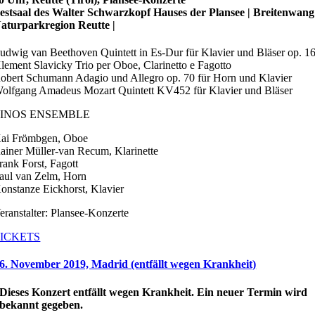
estsaal des Walter Schwarzkopf Hauses der Plansee | Breitenwang
aturparkregion Reutte |
udwig van Beethoven Quintett in Es-Dur für Klavier und Bläser op. 1
lement Slavicky Trio per Oboe, Clarinetto e Fagotto
obert Schumann Adagio und Allegro op. 70 für Horn und Klavier
olfgang Amadeus Mozart Quintett KV452 für Klavier und Bläser
LINOS ENSEMBLE
ai Frömbgen, Oboe
ainer Müller-van Recum, Klarinette
rank Forst, Fagott
aul van Zelm, Horn
onstanze Eickhorst, Klavier
eranstalter: Plansee-Konzerte
ICKETS
6. November 2019, Madrid (entfällt wegen Krankheit)
Dieses Konzert entfällt wegen Krankheit. Ein neuer Termin wird
bekannt gegeben.