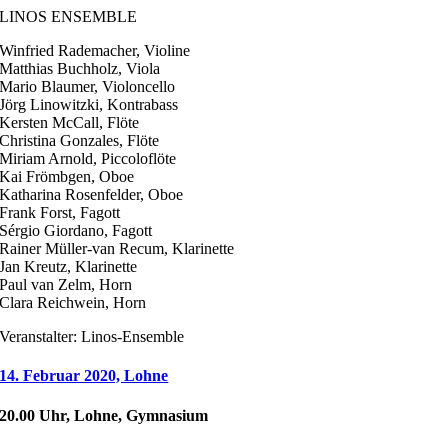
LINOS ENSEMBLE
Winfried Rademacher, Violine
Matthias Buchholz, Viola
Mario Blaumer, Violoncello
Jörg Linowitzki, Kontrabass
Kersten McCall, Flöte
Christina Gonzales, Flöte
Miriam Arnold, Piccoloflöte
Kai Frömbgen, Oboe
Katharina Rosenfelder, Oboe
Frank Forst, Fagott
Sérgio Giordano, Fagott
Rainer Müller-van Recum, Klarinette
Jan Kreutz, Klarinette
Paul van Zelm, Horn
Clara Reichwein, Horn
Veranstalter: Linos-Ensemble
14. Februar 2020, Lohne
20.00 Uhr, Lohne, Gymnasium