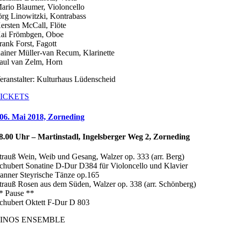
ario Blaumer, Violoncello
örg Linowitzki, Kontrabass
ersten McCall, Flöte
ai Frömbgen, Oboe
rank Forst, Fagott
ainer Müller-van Recum, Klarinette
aul van Zelm, Horn
eranstalter: Kulturhaus Lüdenscheid
ICKETS
06. Mai 2018, Zorneding
8.00 Uhr – Martinstadl, Ingelsberger Weg 2, Zorneding
trauß Wein, Weib und Gesang, Walzer op. 333 (arr. Berg)
chubert Sonatine D-Dur D384 für Violoncello und Klavier
anner Steyrische Tänze op.165
trauß Rosen aus dem Süden, Walzer op. 338 (arr. Schönberg)
* Pause **
chubert Oktett F-Dur D 803
LINOS ENSEMBLE