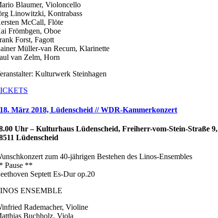
ario Blaumer, Violoncello
örg Linowitzki, Kontrabass
ersten McCall, Flöte
ai Frömbgen, Oboe
rank Forst, Fagott
ainer Müller-van Recum, Klarinette
aul van Zelm, Horn
eranstalter: Kulturwerk Steinhagen
ICKETS
18. März 2018, Lüdenscheid // WDR-Kammerkonzert
8.00 Uhr – Kulturhaus Lüdenscheid, Freiherr-vom-Stein-Straße 9,
8511 Lüdenscheid
unschkonzert zum 40-jährigen Bestehen des Linos-Ensembles
* Pause **
eethoven Septett Es-Dur op.20
LINOS ENSEMBLE
infried Rademacher, Violine
atthias Buchholz, Viola