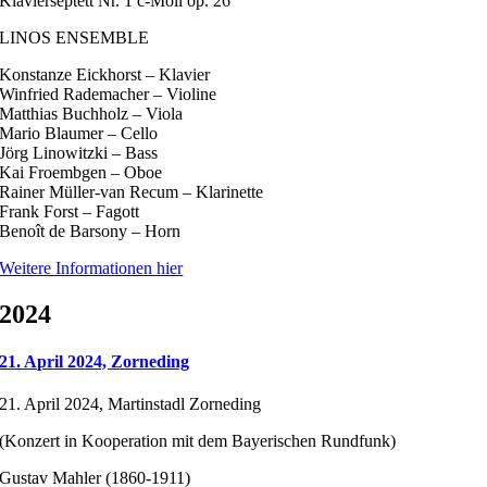
Klavierseptett Nr. 1 c-Moll op. 26
LINOS ENSEMBLE
Konstanze Eickhorst – Klavier
Winfried Rademacher – Violine
Matthias Buchholz – Viola
Mario Blaumer – Cello
Jörg Linowitzki – Bass
Kai Froembgen – Oboe
Rainer Müller-van Recum – Klarinette
Frank Forst – Fagott
Benoît de Barsony – Horn
Weitere Informationen hier
2024
21. April 2024, Zorneding
21. April 2024, Martinstadl Zorneding
(Konzert in Kooperation mit dem Bayerischen Rundfunk)
Gustav Mahler (1860-1911)