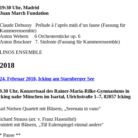
19:30 Uhr, Madrid
Juan March Fundation
Claude Debussy Prélude à l’après midi d’un faune (Fassung für
Kammerensemble)
Anton Webern 6 Orchesterstücke op. 6
Anton Bruckner 7. Sinfonie (Fassung für Kammerensemble)
LINOS ENSEMBLE
2018
24. Februar 2018, Icking am Starnberger See
9.30 Uhr, Konzertsaal des Rainer-Maria-Rilke-Gymnasiums in
cking nahe München im Isartal, Ulrichstraße 1–7, 82057 Icking
arl Nielsen Quartett mit Bläsern, „Serenata in vano“
ichard Strauss (arr. v. Franz Hasenöhrl)
uintett mit Bläsern, „Till Eulenspiegel einmal anders“
* Pause **