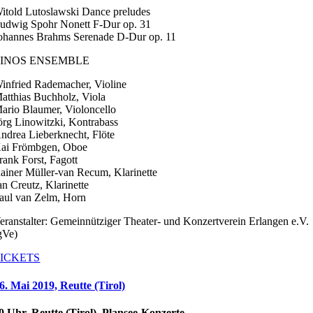
itold Lutoslawski Dance preludes
udwig Spohr Nonett F-Dur op. 31
ohannes Brahms Serenade D-Dur op. 11
LINOS ENSEMBLE
infried Rademacher, Violine
atthias Buchholz, Viola
ario Blaumer, Violoncello
örg Linowitzki, Kontrabass
ndrea Lieberknecht, Flöte
ai Frömbgen, Oboe
rank Forst, Fagott
ainer Müller-van Recum, Klarinette
an Creutz, Klarinette
aul van Zelm, Horn
eranstalter: Gemeinnütziger Theater- und Konzertverein Erlangen e.V.
gVe)
ICKETS
6. Mai 2019, Reutte (Tirol)
0 Uhr, Reutte (Tirol), Plansee-Konzerte