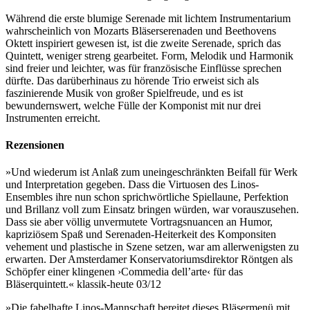
Während die erste blumige Serenade mit lichtem Instrumentarium
wahrscheinlich von Mozarts Bläserserenaden und Beethovens
Oktett inspiriert gewesen ist, ist die zweite Serenade, sprich das
Quintett, weniger streng gearbeitet. Form, Melodik und Harmonik
sind freier und leichter, was für französische Einflüsse sprechen
dürfte. Das darüberhinaus zu hörende Trio erweist sich als
faszinierende Musik von großer Spielfreude, und es ist
bewundernswert, welche Fülle der Komponist mit nur drei
Instrumenten erreicht.
Rezensionen
»Und wiederum ist Anlaß zum uneingeschränkten Beifall für Werk
und Interpretation gegeben. Dass die Virtuosen des Linos-
Ensembles ihre nun schon sprichwörtliche Spiellaune, Perfektion
und Brillanz voll zum Einsatz bringen würden, war vorauszusehen.
Dass sie aber völlig unvermutete Vortragsnuancen an Humor,
kapriziösem Spaß und Serenaden-Heiterkeit des Komponsiten
vehement und plastische in Szene setzen, war am allerwenigsten zu
erwarten. Der Amsterdamer Konservatoriumsdirektor Röntgen als
Schöpfer einer klingenen ›Commedia dell’arte‹ für das
Bläserquintett.« klassik-heute 03/12
»Die fabelhafte Linos-Mannschaft bereitet dieses Bläsermenü mit