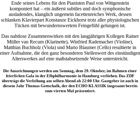
Ende seines Lebens für den Pianisten Paul von Wittgenstein
komponiert hat – ein äußerst subtiles und doch symphonische
ausladendes, klanglich ungemein facettenreiches Werk, dessen
schlanken Klavierpart Konstanze Eickhorst trotz aller physiologischen
Tücken mit bewundernswertem Feingefühl gelungen ist.
Das nahtlose Zusammenwirken mit den langjährigen Kollegen Rainer
Müller van Recum (Klarinette), Winfried Rademacher (Violine),
Matthias Buchholz (Viola) und Mario Blaumer (Cello) resultierte in
einer Aufnahme, die den ganz besonderen Stellenwert des einstündige
Alterswerkes auf eine maßstabsetzende Weise unterstreicht.
Die Auszeichnungen werden am Sonntag, dem 29. Oktober, im Rahmen einer
feierlichen Gala in der Elbphilharmonie in Hamburg verliehen. Das ZDF
überträgt die Verleihung am selben Abend ab 22:00 Uhr. Gastgeber ist auch in
diesem Jahr Thomas Gottschalk, der den ECHO KLASSIK insgesamt bereits
zum vierten Mal präsentiert.