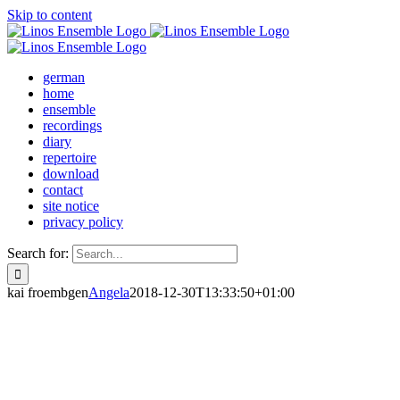
Skip to content
german
home
ensemble
recordings
diary
repertoire
download
contact
site notice
privacy policy
Search for:
kai froembgen
Angela
2018-12-30T13:33:50+01:00