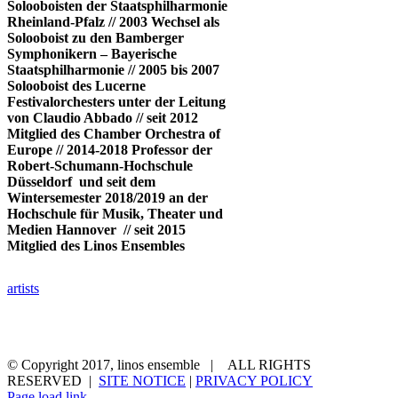
Solooboisten der Staatsphilharmonie
Rheinland-Pfalz // 2003 Wechsel als
Solooboist zu den Bamberger
Symphonikern – Bayerische
Staatsphilharmonie // 2005 bis 2007
Solooboist des Lucerne
Festivalorchesters unter der Leitung
von Claudio Abbado // seit 2012
Mitglied des Chamber Orchestra of
Europe // 2014-2018 Professor der
Robert-Schumann-Hochschule
Düsseldorf und seit dem
Wintersemester 2018/2019 an der
Hochschule für Musik, Theater und
Medien Hannover // seit 2015
Mitglied des Linos Ensembles
artists
german
home
ensemble
recordings
diary
repertoire
download
contact
site notice
privacy policy
© Copyright 2017, linos ensemble | ALL RIGHTS
RESERVED |
SITE NOTICE
|
PRIVACY POLICY
Page load link